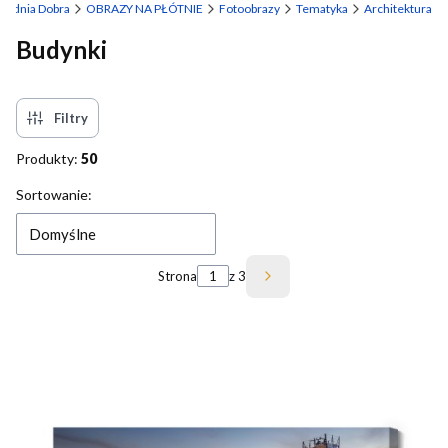
Studnia Dobra
OBRAZY NA PŁÓTNIE
Fotoobrazy
Tematyka
Architektura
Budynki
Filtry
Produkty:
50
Lista produktów
Sortowanie:
Domyślne
Strona
z 3
Następne produkty