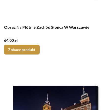
Obraz Na Płótnie Zachód Słońca W Warszawie
Cena
64,00 zł
Zobacz produkt