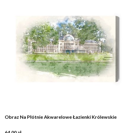
Obraz Na Płótnie Akwarelowe Łazienki Królewskie
Cena
64,00 zł