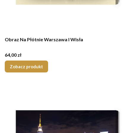
Obraz Na Płótnie Warszawa I Wisła
Cena
64,00 zł
Zobacz produkt