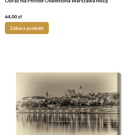
Obraz Na Płótnie Oświetlona Warszawa Nocą
Cena
64,00 zł
Zobacz produkt